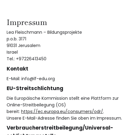
Impressum
Lea Fleischmann – Bildungsprojekte
p.o.b. 3171
91031 Jerusalem
Israel
Tel.: +97226413450
Kontakt
E-Mail:
info@lf-edu.org
EU-Streitschlichtung
Die Europäische Kommission stellt eine Plattform zur
Online-Streitbeilegung (OS)
bereit:
https://ec.europa.eu/consumers/odr/
.
Unsere E-Mail-Adresse finden Sie oben im Impressum.
Verbraucher­streit­beilegung/Universal­