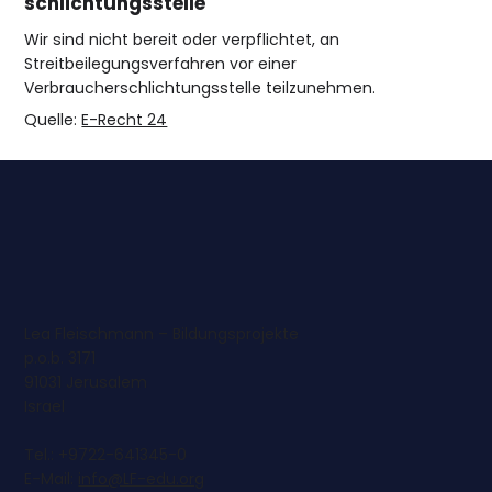
schlichtungs­stelle
Wir sind nicht bereit oder verpflichtet, an
Streitbeilegungsverfahren vor einer
Verbraucherschlichtungsstelle teilzunehmen.
Quelle:
E-Recht 24
Lea Fleischmann – Bildungsprojekte
p.o.b. 3171
91031 Jerusalem
Israel
Tel.: +9722-641345-0
E-Mail:
info@LF-edu.org