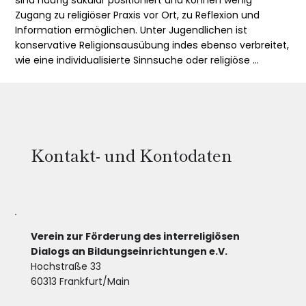
Zugang zu religiöser Praxis vor Ort, zu Reflexion und 
Information ermöglichen. Unter Jugendlichen ist 
konservative Religionsausübung indes ebenso verbreitet, 
wie eine individualisierte Sinnsuche oder religiöse 
Unmusikalität.

Das Judentum als Wurzel und Mutter der 
monotheistischen Religionen begegnet im Unterricht 
zumeist als historische und kulturelle Größe, vielleicht als 
Kontakt- und Kontodaten
Thema im Nahost-Konflikt, jedoch viel zu selten als 
selbstverständlich gelebte Religion. Was heißt es, in der 
heutigen Zeit jüdisch zu sein? Wie werden jüdische Riten 
praktiziert und welche Bedeutung können sie für Juden 
und Jüdinnen haben? 

Verein zur Förderung des interreligiösen
Für mich bilden interreligiöse und interkulturelle 
Dialogs an Bildungseinrichtungen e.V.
Begegnungen mit dem Judentum wichtige 
Hochstraße 33
Lernerfahrungen. Es ist mir ein Anliegen, Schülerinnen 
60313 Frankfurt/Main
und Schülern persönliche Begegnungen mit Menschen 
zu ermöglichen, die mit beiden Beinen fest im Leben und 